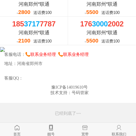
河南郑州*联通
河南郑州*联通
2800
5500
送话费100
送话费100
￥
￥
185
3717
7787
176
3000
2002
河南郑州*联通
河南郑州*联通
2100
5500
送话费100
送话费100
￥
￥
客服电话：
联系业务经理
联系业务经理
地址：河南省郑州市
客服QQ：
豫ICP备14019610号
技术支持：号码管家
已经到底了~~




首页
靓号
宽带
联系我们