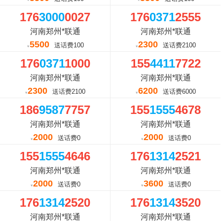
176
3000
0027
176
0371
2555
河南郑州*联通
河南郑州*联通
5500
2300
送话费100
送话费2100
￥
￥
176
0371
1000
155
4411
7722
河南郑州*联通
河南郑州*联通
2300
6200
送话费2100
送话费6000
￥
￥
186
9587
7757
155
1555
4678
河南郑州*联通
河南郑州*联通
2000
2000
送话费0
送话费0
￥
￥
155
1555
4646
176
1314
2521
河南郑州*联通
河南郑州*联通
2000
3600
送话费0
送话费0
￥
￥
176
1314
2520
176
1314
3520
河南郑州*联通
河南郑州*联通